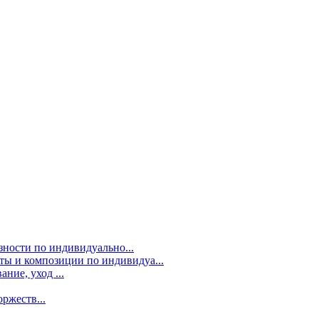
зности по индивидуально...
ты и композиции по индивидуа...
ние, уход ...
ржеств...