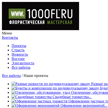
Меню
Контакты
Проекты
Страсть
Нежность
Восторг
Элегантность
Все работы
Все работы
/
Наши проекты
Разные ра
Буке
Озеленение, обслужива
Свадебные торжества...
Оформление частных то
Оформление мероприятий...