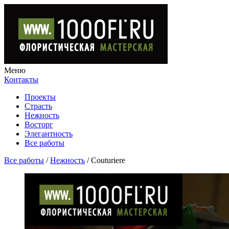
Меню
Контакты
Проекты
Страсть
Нежность
Восторг
Элегантность
Все работы
Все работы
/
Нежность
/
Сouturiere