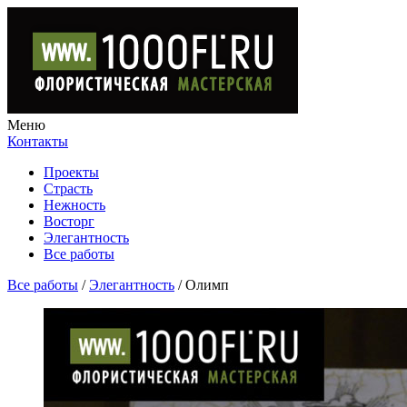
Меню
Контакты
Проекты
Страсть
Нежность
Восторг
Элегантность
Все работы
Все работы
/
Элегантность
/
Олимп