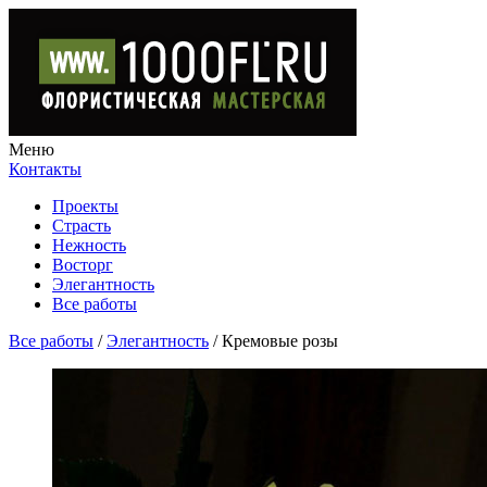
Меню
Контакты
Проекты
Страсть
Нежность
Восторг
Элегантность
Все работы
Все работы
/
Элегантность
/
Кремовые розы