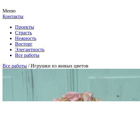
Меню
Контакты
Проекты
Страсть
Нежность
Восторг
Элегантность
Все работы
Все работы
/
Игрушки из живых цветов